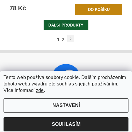
78 Kč
DALŠÍ PRODUKTY
1
2
Tento web používá soubory cookie. Dalším procházením
tohoto webu vyjadřujete souhlas s jejich používáním.
Více informací
zde
.
NASTAVENÍ
2026 ©
Šťáhlavický pivovar u Šenkýřů
, všechna práva vyhrazena
Vytvořil Shoptet
SOUHLASÍM