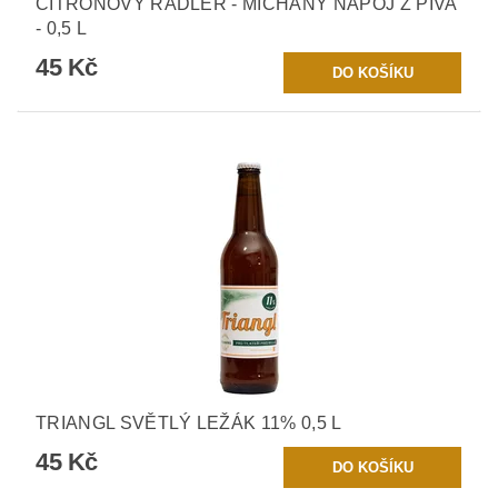
CITRÓNOVÝ RADLER - MÍCHANÝ NÁPOJ Z PIVA
- 0,5 L
45 Kč
TRIANGL SVĚTLÝ LEŽÁK 11% 0,5 L
45 Kč