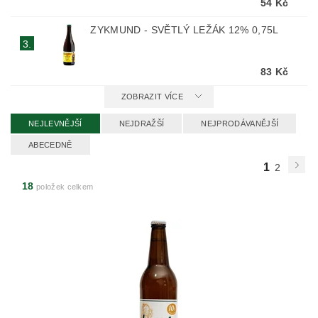
54 Kč
ZYKMUND - SVĚTLÝ LEŽÁK 12% 0,75L
3.
83 Kč
ZOBRAZIT VÍCE
NEJLEVNĚJŠÍ
NEJDRAŽŠÍ
NEJPRODÁVANĚJŠÍ
ABECEDNĚ
1
2
18
položek celkem