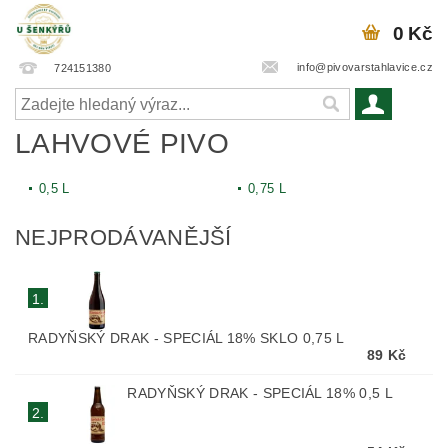
0 Kč
info@pivovarstahlavice.cz
724151380
LAHVOVÉ PIVO
0,5 L
0,75 L
NEJPRODÁVANĚJŠÍ
1.
RADYŇSKÝ DRAK - SPECIÁL 18% SKLO 0,75 L
89 Kč
RADYŇSKÝ DRAK - SPECIÁL 18% 0,5 L
2.