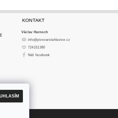
KONTAKT
Václav Harnoch
č
info
@
pivovarstahlavice.cz
724151380
Náš facebook
UHLASÍM