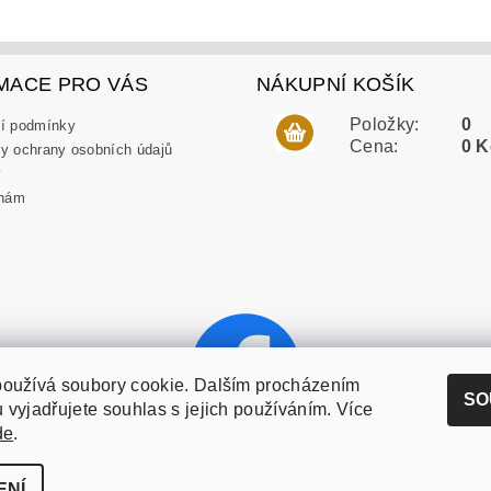
MACE PRO VÁS
NÁKUPNÍ KOŠÍK
Položky:
0
í podmínky
Cena:
0 K
y ochrany osobních údajů
y
 nám
používá soubory cookie. Dalším procházením
SO
 vyjadřujete souhlas s jejich používáním. Více
de
.
ENÍ