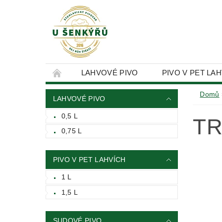
LAHVOVÉ PIVO
PIVO V PET LA
KONTAKTY
OBCHODNÍ PODMÍNKY
Domů
LAHVOVÉ PIVO
0,5 L
TR
0,75 L
PIVO V PET LAHVÍCH
1 L
1,5 L
SUDOVÉ PIVO