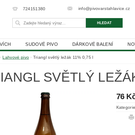
info@pivovarstahlavice.cz
724151380
HVÍCH
SUDOVÉ PIVO
DÁRKOVÉ BALENÍ
NO
PODMÍNKY OCHRANY OSOBNÍCH ÚDAJŮ
Lahvové pivo
Triangl světlý ležák 11% 0,75 l
IANGL SVĚTLÝ LEŽÁK
76 K
Kategori