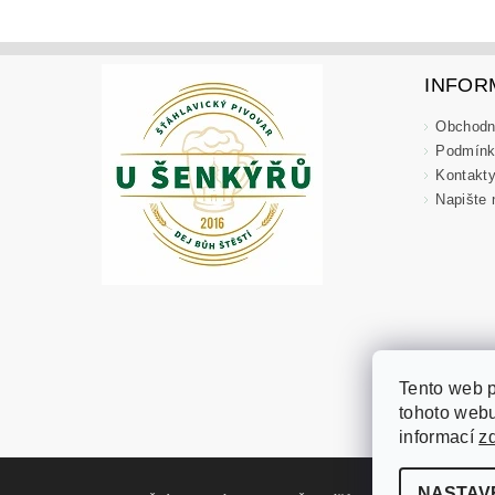
INFOR
Obchodn
Podmínk
Kontakt
Napište
Tento web 
tohoto webu
informací
z
NASTAV