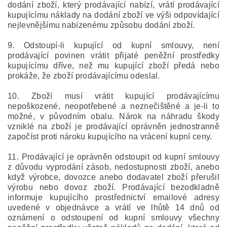
dodání zboží, který prodávající nabízí, vrátí prodávající
kupujícímu náklady na dodání zboží ve výši odpovídající
nejlevnějšímu nabízenému způsobu dodání zboží.
9. Odstoupí-li kupující od kupní smlouvy, není
prodávající povinen vrátit přijaté peněžní prostředky
kupujícímu dříve, než mu kupující zboží předá nebo
prokáže, že zboží prodávajícímu odeslal.
10. Zboží musí vrátit kupující prodávajícímu
nepoškozené, neopotřebené a neznečištěné a je-li to
možné, v původním obalu. Nárok na náhradu škody
vzniklé na zboží je prodávající oprávněn jednostranně
započíst proti nároku kupujícího na vrácení kupní ceny.
11. Prodávající je oprávněn odstoupit od kupní smlouvy
z důvodu vyprodání zásob, nedostupnosti zboží, anebo
když výrobce, dovozce anebo dodavatel zboží přerušil
výrobu nebo dovoz zboží. Prodávající bezodkladně
informuje kupujícího prostřednictví emailové adresy
uvedené v objednávce a vrátí ve lhůtě 14 dnů od
oznámení o odstoupení od kupní smlouvy všechny