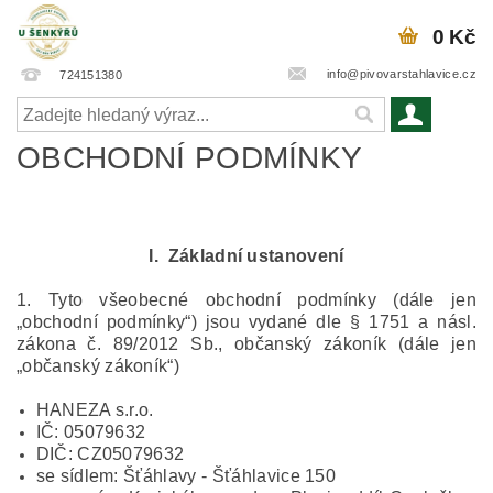
0 Kč
info@pivovarstahlavice.cz
724151380
OBCHODNÍ PODMÍNKY
I. Základní ustanovení
1. Tyto všeobecné obchodní podmínky (dále jen
„obchodní podmínky“) jsou vydané dle § 1751 a násl.
zákona č. 89/2012 Sb., občanský zákoník (dále jen
„občanský zákoník“)
HANEZA s.r.o.
IČ: 05079632
DIČ: CZ05079632
se sídlem: Šťáhlavy - Šťáhlavice 150