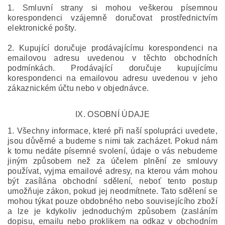
1. Smluvní strany si mohou veškerou písemnou
korespondenci vzájemně doručovat prostřednictvím
elektronické pošty.
2. Kupující doručuje prodávajícímu korespondenci na
emailovou adresu uvedenou v těchto obchodních
podmínkách. Prodávající doručuje kupujícímu
korespondenci na emailovou adresu uvedenou v jeho
zákaznickém účtu nebo v objednávce.
IX.
OSOBNÍ ÚDAJE
1. Všechny informace, které při naší spolupráci uvedete,
jsou důvěrné a budeme s nimi tak zacházet. Pokud nám
k tomu nedáte písemné svolení, údaje o vás nebudeme
jiným způsobem než za účelem plnění ze smlouvy
používat, vyjma emailové adresy, na kterou vám mohou
být zasílána obchodní sdělení, neboť tento postup
umožňuje zákon, pokud jej neodmítnete. Tato sdělení se
mohou týkat pouze obdobného nebo souvisejícího zboží
a lze je kdykoliv jednoduchým způsobem (zasláním
dopisu, emailu nebo proklikem na odkaz v obchodním