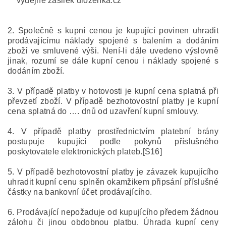
výdejně zásilek ulozenka.cz
2. Společně s kupní cenou je kupující povinen uhradit
prodávajícímu náklady spojené s balením a dodáním
zboží ve smluvené výši. Není-li dále uvedeno výslovně
jinak, rozumí se dále kupní cenou i náklady spojené s
dodáním zboží.
3. V případě platby v hotovosti je kupní cena splatná při
převzetí zboží. V případě bezhotovostní platby je kupní
cena splatná do …. dnů od uzavření kupní smlouvy.
4. V případě platby prostřednictvím platební brány
postupuje kupující podle pokynů příslušného
poskytovatele elektronických plateb.[S16]
5. V případě bezhotovostní platby je závazek kupujícího
uhradit kupní cenu splněn okamžikem připsání příslušné
částky na bankovní účet prodávajícího.
6. Prodávající nepožaduje od kupujícího předem žádnou
zálohu či jinou obdobnou platbu. Úhrada kupní ceny