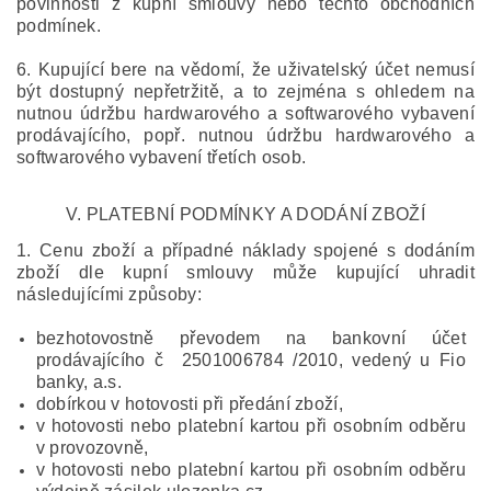
povinnosti z kupní smlouvy nebo těchto obchodních
podmínek.
6. Kupující bere na vědomí, že uživatelský účet nemusí
být dostupný nepřetržitě, a to zejména s ohledem na
nutnou údržbu hardwarového a softwarového vybavení
prodávajícího, popř. nutnou údržbu hardwarového a
softwarového vybavení třetích osob.
V.
PLATEBNÍ PODMÍNKY A DODÁNÍ ZBOŽÍ
1. Cenu zboží a případné náklady spojené s dodáním
zboží dle kupní smlouvy může kupující uhradit
následujícími způsoby:
bezhotovostně převodem na bankovní účet
prodávajícího č 2501006784 /2010, vedený u Fio
banky, a.s.
dobírkou v hotovosti při předání zboží,
v hotovosti nebo platební kartou při osobním odběru
v provozovně,
v hotovosti nebo platební kartou při osobním odběru