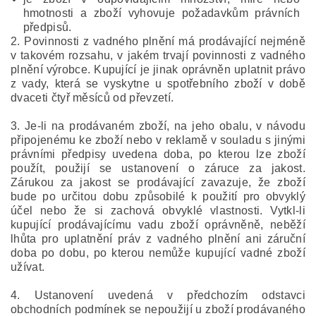
hmotnosti a
zboží vyhovuje požadavkům právních
předpisů.
2. Povinnosti z vadného plnění má prodávající nejméně
v takovém rozsahu, v jakém trvají povinnosti z vadného
plnění výrobce. Kupující je jinak oprávněn uplatnit právo
z vady, která se vyskytne u spotřebního zboží v době
dvaceti čtyř měsíců od převzetí.
3. Je-li na prodávaném zboží, na jeho obalu, v návodu
připojenému ke zboží nebo v reklamě v souladu s jinými
právními předpisy uvedena doba, po kterou lze zboží
použít, použijí se ustanovení o záruce za jakost.
Zárukou za jakost se prodávající zavazuje, že zboží
bude po určitou dobu způsobilé k použití pro obvyklý
účel nebo že si zachová obvyklé vlastnosti. Vytkl-li
kupující prodávajícímu vadu zboží oprávněně, neběží
lhůta pro uplatnění práv z vadného plnění ani záruční
doba po dobu, po kterou nemůže kupující vadné zboží
užívat.
4. Ustanovení uvedená v předchozím odstavci
obchodních podmínek se nepoužijí u zboží prodávaného