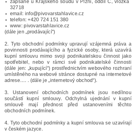
zapsané u Krajského soudu v Plzni, oddíl C, vložka
32718
email: info@pivovarstahlavice.cz
telefon: +420 724 151 380
www: pivovarstahlavice.cz
(dále jen „prodávající“)
2. Tyto obchodní podmínky upravují vzájemná práva a
povinnosti prodávajícího a fyzické osoby, která uzavírá
kupní smlouvu mimo svoji podnikatelskou činnost jako
spotřebitel, nebo v rámci své podnikatelské činnosti
(dále jen: „kupující“) prostřednictvím webového rozhraní
umístěného na webové stránce dostupné na internetové
adrese…. . (dále je „internetový obchod“).
3. Ustanovení obchodních podmínek jsou nedílnou
součástí kupní smlouvy. Odchylná ujednání v kupní
smlouvě mají přednost před ustanoveními těchto
obchodních podmínek.
4. Tyto obchodní podmínky a kupní smlouva se uzavírají
v českém jazyce.