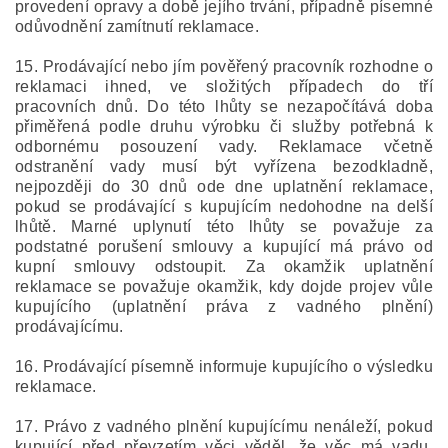
provedení opravy a době jejího trvání, případně písemné
odůvodnění zamítnutí reklamace.
15. Prodávající nebo jím pověřený pracovník rozhodne o
reklamaci ihned, ve složitých případech do tří
pracovních dnů. Do této lhůty se nezapočítává doba
přiměřená podle druhu výrobku či služby potřebná k
odbornému posouzení vady. Reklamace včetně
odstranění vady musí být vyřízena bezodkladně,
nejpozději do 30 dnů ode dne uplatnění reklamace,
pokud se prodávající s kupujícím nedohodne na delší
lhůtě. Marné uplynutí této lhůty se považuje za
podstatné porušení smlouvy a kupující má právo od
kupní smlouvy odstoupit. Za okamžik uplatnění
reklamace se považuje okamžik, kdy dojde projev vůle
kupujícího (uplatnění práva z vadného plnění)
prodávajícímu.
16. Prodávající písemně informuje kupujícího o výsledku
reklamace.
17. Právo z vadného plnění kupujícímu nenáleží, pokud
kupující před převzetím věci věděl, že věc má vadu,