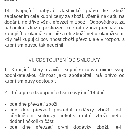
14. Kupující nabývá vlastnické právo ke zboží
zaplacením celé kupní ceny za zboží, včetně nákladů na
dodání, nejdříve však převzetím zboží. Odpovědnost za
nahodilou zkázu, poškození či ztrátu zboží přechází na
kupujícího okamžikem převzetí zboží nebo okamžikem,
kdy měl kupující povinnost zboží převzít, ale v rozporu s
kupní smlouvou tak neučinil.
VI.
ODSTOUPENÍ OD SMLOUVY
1. Kupující, který uzavřel kupní smlouvu mimo svoji
podnikatelskou činnost jako spotřebitel, má právo od
kupní smlouvy odstoupit.
2. Lhůta pro odstoupení od smlouvy činí 14 dnů
ode dne převzetí zboží,
ode dne převzetí poslední dodávky zboží, je-li
předmětem smlouvy několik druhů zboží nebo
dodání několika částí
ode dne převzetí první dodávky zboží, je-li