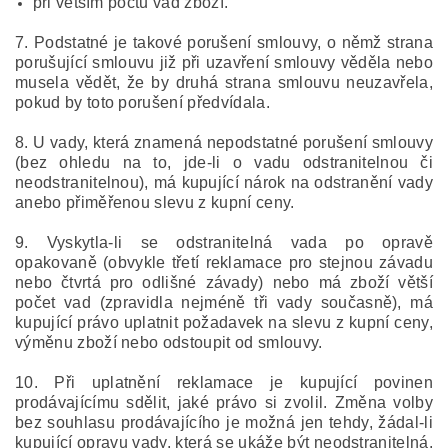
při větším počtu vad zboží.
7. Podstatné je takové porušení smlouvy, o němž strana
porušující smlouvu již při uzavření smlouvy věděla nebo
musela vědět, že by druhá strana smlouvu neuzavřela,
pokud by toto porušení předvídala.
8. U vady, která znamená nepodstatné porušení smlouvy
(bez ohledu na to, jde-li o vadu odstranitelnou či
neodstranitelnou), má kupující nárok na odstranění vady
anebo přiměřenou slevu z kupní ceny.
9. Vyskytla-li se odstranitelná vada po opravě
opakovaně (obvykle třetí reklamace pro stejnou závadu
nebo čtvrtá pro odlišné závady) nebo má zboží větší
počet vad (zpravidla nejméně tři vady současně), má
kupující právo uplatnit požadavek na slevu z kupní ceny,
výměnu zboží nebo odstoupit od smlouvy.
10. Při uplatnění reklamace je kupující povinen
prodávajícímu sdělit, jaké právo si zvolil. Změna volby
bez souhlasu prodávajícího je možná jen tehdy, žádal-li
kupující opravu vady, která se ukáže být neodstranitelná.