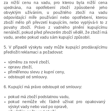
za nižší cenu na vadu, pro kterou byla nižší cena
ujednána, na opotřebení zboží způsobené jeho
obvyklým užíváním, u použitého zboží na vadu
odpovídající míře používání nebo opotřebení, kterou
zboží mělo při převzetí kupujícím, nebo vyplývá-li to z
povahy zboží. Právo z vadného plnění kupujícímu
nenáleží, pokud před převzetím zboží věděl, že zboží má
vadu, anebo pokud vadu sám kupující způsobil.
5. V případě výskytu vady může kupující prodávajícímu
předložit reklamaci a požadovat:
výměnu za nové zboží,
opravu zboží,
přiměřenou slevu z kupní ceny,
odstoupit od smlouvy.
6. Kupující má právo odstoupit od smlouvy:
pokud má zboží podstatnou vadu,
pokud nemůže věc řádně užívat pro opakovaný
výskyt vady nebo vad po opravě,