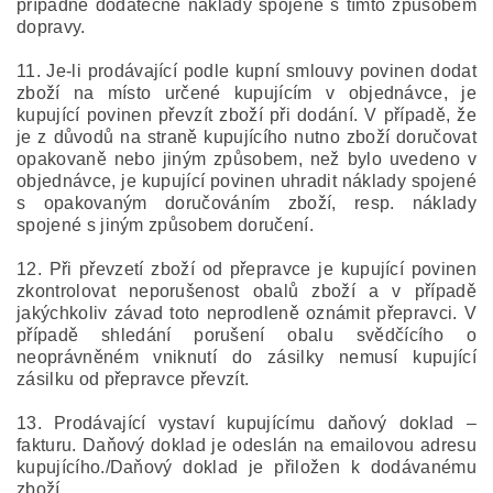
případné dodatečné náklady spojené s tímto způsobem
dopravy.
11. Je-li prodávající podle kupní smlouvy povinen dodat
zboží na místo určené kupujícím v objednávce, je
kupující povinen převzít zboží při dodání. V případě, že
je z důvodů na straně kupujícího nutno zboží doručovat
opakovaně nebo jiným způsobem, než bylo uvedeno v
objednávce, je kupující povinen uhradit náklady spojené
s opakovaným doručováním zboží, resp. náklady
spojené s jiným způsobem doručení.
12. Při převzetí zboží od přepravce je kupující povinen
zkontrolovat neporušenost obalů zboží a v případě
jakýchkoliv závad toto neprodleně oznámit přepravci. V
případě shledání porušení obalu svědčícího o
neoprávněném vniknutí do zásilky nemusí kupující
zásilku od přepravce převzít.
13. Prodávající vystaví kupujícímu daňový doklad –
fakturu. Daňový doklad je odeslán na emailovou adresu
kupujícího./Daňový doklad je přiložen k dodávanému
zboží.