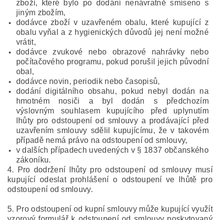
zboží, které bylo po dodání nenávratně smíseno s
jiným zbožím,
dodávce zboží v uzavřeném obalu, které kupující z
obalu vyňal a z hygienických důvodů jej není možné
vrátit,
dodávce zvukové nebo obrazové nahrávky nebo
počítačového programu, pokud porušil jejich původní
obal,
dodávce novin, periodik nebo časopisů,
dodání digitálního obsahu, pokud nebyl dodán na
hmotném nosiči a byl dodán s předchozím
výslovným souhlasem kupujícího před uplynutím
lhůty pro odstoupení od smlouvy a prodávající před
uzavřením smlouvy sdělil kupujícímu, že v takovém
případě nemá právo na odstoupení od smlouvy,
v dalších případech uvedených v § 1837 občanského
zákoníku.
4. Pro dodržení lhůty pro odstoupení od smlouvy musí
kupující odeslat prohlášení o odstoupení ve lhůtě pro
odstoupení od smlouvy.
5. Pro odstoupení od kupní smlouvy může kupující využít
vzorový formulář k odstoupení od smlouvy poskytovaný