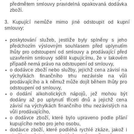
předmětem smlouvy pravidelná opakovaná dodávka
zboží.
3. Kupující nemůže mimo jiné odstoupit od kupní
smlouvy:
poskytování služeb, jestliže byly splněny s jeho
předchozím výslovným souhlasem před uplynutím
lhůty pro odstoupení od smlouvy a prodávající před
uzavřením smlouvy sdělil kupujícímu, že v takovém
případě nemá právo na odstoupení od smlouvy,
o dodávce zboží nebo služby, jejichž cena závisí na
výchylkách finančního trhu nezávisle na vůli
prodávajícího a k němuž může dojít během lhůty pro
odstoupení od smlouvy,
o dodání alkoholických nápojů, jež mohou být
dodány až po uplynutí třiceti dnů a jejichž cena
závisí na výchylkách finančního trhu nezávislých na
vůli prodávajícího,
o dodávce zboží, které bylo upraveno podle přání
kupujícího nebo pro jeho osobu,
dodávce zboží, které podléhá rychlé zkáze, jakož i