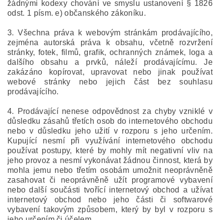
žádnými kodexy chování ve smyslu ustanovení § 1826
odst. 1 písm. e) občanského zákoníku.
3. Všechna práva k webovým stránkám prodávajícího,
zejména autorská práva k obsahu, včetně rozvržení
stránky, fotek, filmů, grafik, ochranných známek, loga a
dalšího obsahu a prvků, náleží prodávajícímu. Je
zakázáno kopírovat, upravovat nebo jinak používat
webové stránky nebo jejich část bez souhlasu
prodávajícího.
4. Prodávající nenese odpovědnost za chyby vzniklé v
důsledku zásahů třetích osob do internetového obchodu
nebo v důsledku jeho užití v rozporu s jeho určením.
Kupující nesmí při využívání internetového obchodu
používat postupy, které by mohly mít negativní vliv na
jeho provoz a nesmí vykonávat žádnou činnost, která by
mohla jemu nebo třetím osobám umožnit neoprávněně
zasahovat či neoprávněně užít programové vybavení
nebo další součásti tvořící internetový obchod a užívat
internetový obchod nebo jeho části či softwarové
vybavení takovým způsobem, který by byl v rozporu s
jeho určením či účelem.