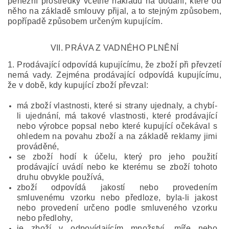
peněžní prostředky včetně nákladů na dodání, které od
něho na základě smlouvy přijal, a to stejným způsobem,
popřípadě způsobem určeným kupujícím.
VII.
PRÁVA Z VADNÉHO PLNĚNÍ
1. Prodávající odpovídá kupujícímu, že zboží při převzetí
nemá vady. Zejména prodávající odpovídá kupujícímu,
že v době, kdy kupující zboží převzal:
má zboží vlastnosti, které si strany ujednaly, a chybí-
li ujednání, má takové vlastnosti, které prodávající
nebo výrobce popsal nebo které kupující očekával s
ohledem na povahu zboží a na základě reklamy jimi
prováděné,
se zboží hodí k účelu, který pro jeho použití
prodávající uvádí nebo ke kterému se zboží tohoto
druhu obvykle používá,
zboží odpovídá jakostí nebo provedením
smluvenému vzorku nebo předloze, byla-li jakost
nebo provedení určeno podle smluveného vzorku
nebo předlohy,
je zboží v odpovídajícím množství, míře nebo