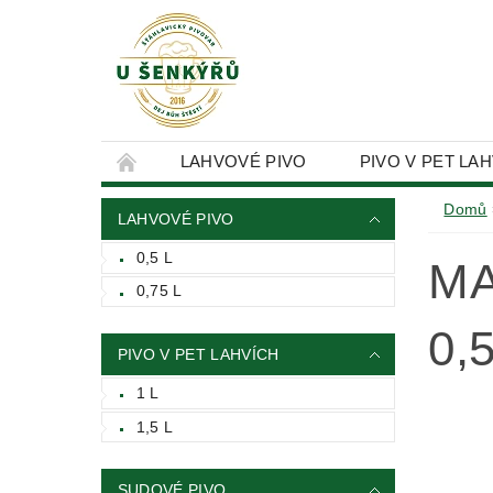
LAHVOVÉ PIVO
PIVO V PET LA
KONTAKTY
OBCHODNÍ PODMÍNKY
Domů
LAHVOVÉ PIVO
0,5 L
MA
0,75 L
0,5
PIVO V PET LAHVÍCH
1 L
1,5 L
SUDOVÉ PIVO