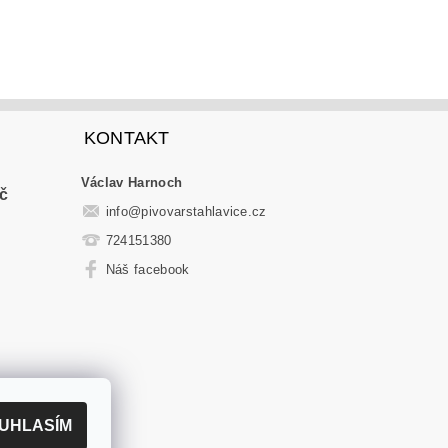
KONTAKT
Václav Harnoch
č
info
@
pivovarstahlavice.cz
724151380
Náš facebook
UHLASÍM