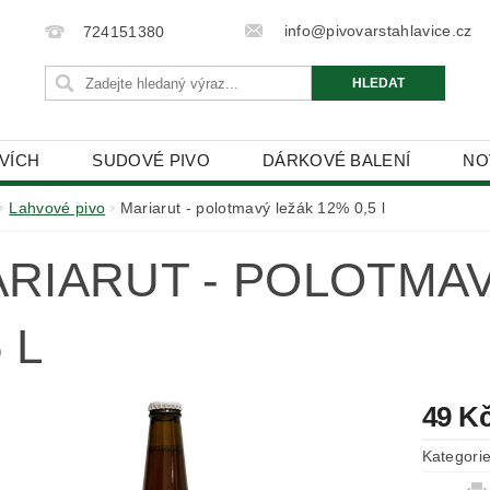
info@pivovarstahlavice.cz
724151380
HVÍCH
SUDOVÉ PIVO
DÁRKOVÉ BALENÍ
NO
PODMÍNKY OCHRANY OSOBNÍCH ÚDAJŮ
Lahvové pivo
Mariarut - polotmavý ležák 12% 0,5 l
RIARUT - POLOTMAV
 L
49 K
Kategori