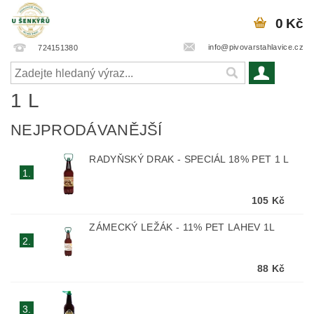
0 Kč
info@pivovarstahlavice.cz
724151380
1 L
NEJPRODÁVANĚJŠÍ
RADYŇSKÝ DRAK - SPECIÁL 18% PET 1 L
1.
105 Kč
ZÁMECKÝ LEŽÁK - 11% PET LAHEV 1L
2.
88 Kč
3.