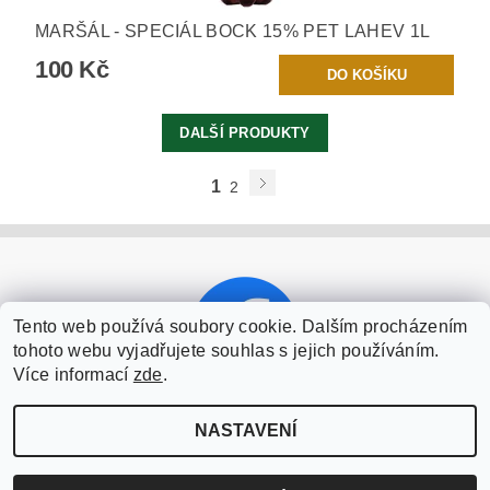
MARŠÁL - SPECIÁL BOCK 15% PET LAHEV 1L
100 Kč
DALŠÍ PRODUKTY
1
2
Tento web používá soubory cookie. Dalším procházením
tohoto webu vyjadřujete souhlas s jejich používáním.
Více informací
zde
.
NASTAVENÍ
2026 ©
Šťáhlavický pivovar u Šenkýřů
, všechna práva vyhrazena