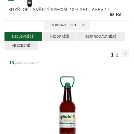
KRYŠTOF - SVĚTLÝ SPECIÁL 13% PET LAHEV 1 L
98 Kč
ZOBRAZIT VÍCE
NEJLEVNĚJŠÍ
NEJDRAŽŠÍ
NEJPRODÁVANĚJŠÍ
ABECEDNĚ
1
2
13
položek celkem