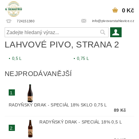
0 Kč
info@pivovarstahlavice.cz
724151380
LAHVOVÉ PIVO
, STRANA 2
0,5 L
0,75 L
NEJPRODÁVANĚJŠÍ
1.
RADYŇSKÝ DRAK - SPECIÁL 18% SKLO 0,75 L
89 Kč
RADYŇSKÝ DRAK - SPECIÁL 18% 0,5 L
2.