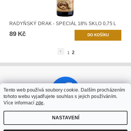
RADYŇSKÝ DRAK - SPECIÁL 18% SKLO 0,75 L
89 Kč
2
1
Tento web používá soubory cookie. Dalším procházením
tohoto webu vyjadřujete souhlas s jejich používáním.
Více informací
zde
.
NASTAVENÍ
2026 ©
Šťáhlavický pivovar u Šenkýřů
, všechna práva vyhrazena