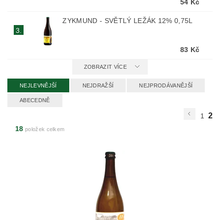
54 Kč
ZYKMUND - SVĚTLÝ LEŽÁK 12% 0,75L
3.
83 Kč
ZOBRAZIT VÍCE
NEJLEVNĚJŠÍ
NEJDRAŽŠÍ
NEJPRODÁVANĚJŠÍ
ABECEDNĚ
2
1
18
položek celkem