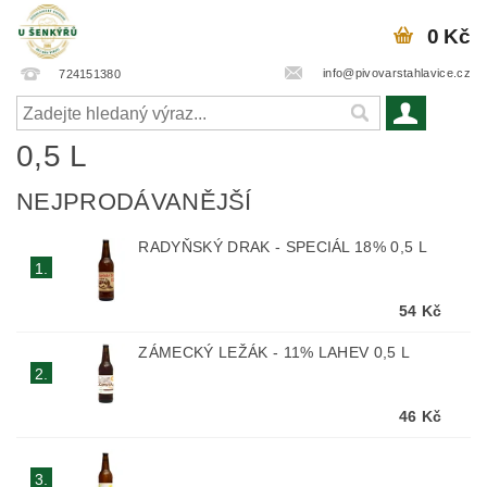
0 Kč
info@pivovarstahlavice.cz
724151380
0,5 L
NEJPRODÁVANĚJŠÍ
RADYŇSKÝ DRAK - SPECIÁL 18% 0,5 L
1.
54 Kč
ZÁMECKÝ LEŽÁK - 11% LAHEV 0,5 L
2.
46 Kč
3.