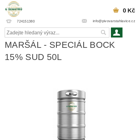
0 Kč
info@pivovarstahlavice.cz
724151380
MARŠÁL - SPECIÁL BOCK
15% SUD 50L