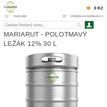
0 Kč
info@pivovarstahlavice.cz
724151380
MARIARUT - POLOTMAVÝ
LEŽÁK 12% 30 L