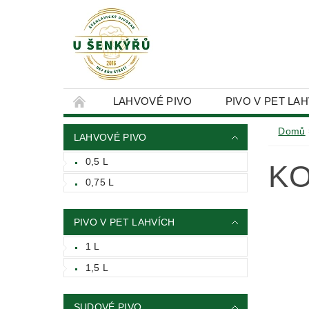
LAHVOVÉ PIVO
PIVO V PET LA
KONTAKTY
OBCHODNÍ PODMÍNKY
Domů
LAHVOVÉ PIVO
0,5 L
KO
0,75 L
PIVO V PET LAHVÍCH
1 L
1,5 L
SUDOVÉ PIVO