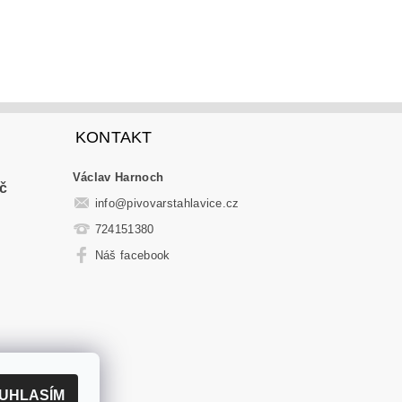
KONTAKT
Václav Harnoch
č
info
@
pivovarstahlavice.cz
724151380
Náš facebook
UHLASÍM