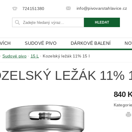
info@pivovarstahlavice.cz
724151380
HVÍCH
SUDOVÉ PIVO
DÁRKOVÉ BALENÍ
NO
PODMÍNKY OCHRANY OSOBNÍCH ÚDAJŮ
Sudové pivo
15 L
Kozelský ležák 11% 15 l
ZELSKÝ LEŽÁK 11% 1
840 
Kategori