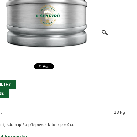
METRY
ZE
t
23 kg
ní, kdo napíše příspěvek k této položce.
at komentář